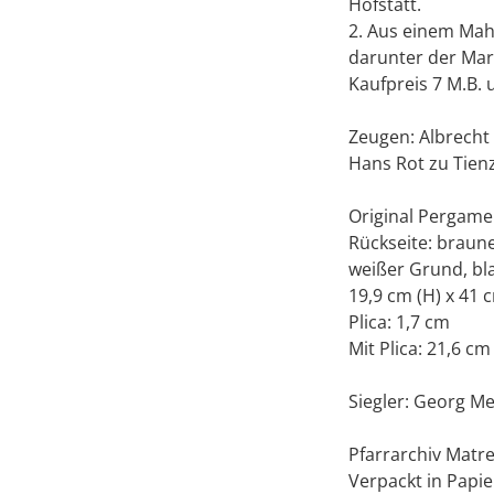
Hofstatt.
2. Aus einem Mahd
darunter der Mare
Kaufpreis 7 M.B. u
Zeugen: Albrecht 
Hans Rot zu Tienz
Original Pergame
Rückseite: braun
weißer Grund, bl
19,9 cm (H) x 41 
Plica: 1,7 cm
Mit Plica: 21,6 cm
Siegler: Georg Mes
Pfarrarchiv Matr
Verpackt in Papie