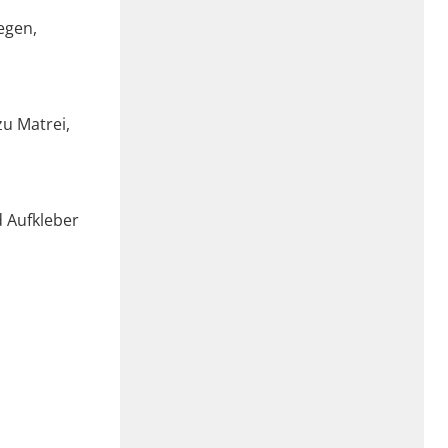
egen,
zu Matrei,
d Aufkleber