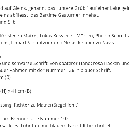
 auf Gleins, genannt das „untere Grübl“ auf einer Leite gel
ins abfliesst, das Bartlme Gasturner innehat.
nd 5 lb.
Kessler zu Matrei, Lukas Kessler zu Mühlen, Philipp Schmit 
ens, Linhart Schontzner und Niklas Reibner zu Navis.
nt
e und schwarze Schrift, von späterer Hand: rosa Hacken un
auer Rahmen mit der Nummer 126 in blauer Schrift.
cm (B)
 (H) x 41 cm (B)
sing, Richter zu Matrei (Siegel fehlt)
ei am Brenner, alte Nummer 102.
rsack, ev. Lohntüte mit blauem Farbstift beschriftet.