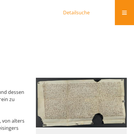
Detailsuche
 und dessen
rein zu
 von alters
eisingers