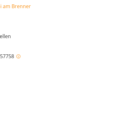
ei am Brenner
ellen
i-57758