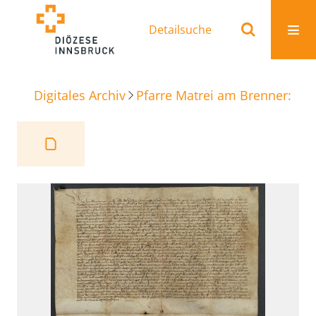
Detailsuche
Digitales Archiv
Pfarre Matrei am Brenner: Ur