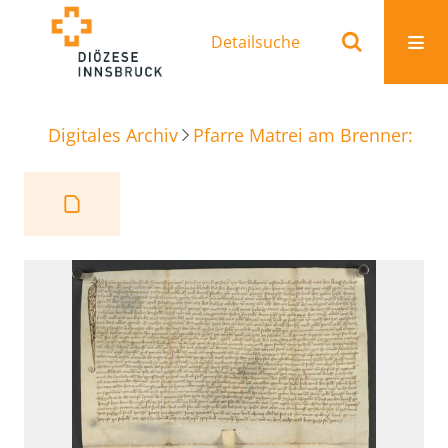
Detailsuche
Digitales Archiv
Pfarre Matrei am Brenner: Ur