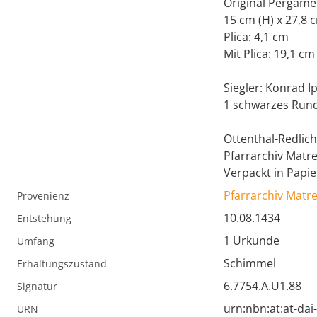
Original Pergame
15 cm (H) x 27,8 
Plica: 4,1 cm
Mit Plica: 19,1 cm
Siegler: Konrad I
1 schwarzes Run
Ottenthal-Redlic
Pfarrarchiv Matre
Verpackt in Papie
Pfarrarchiv Matr
Provenienz
10.08.1434
Entstehung
1 Urkunde
Umfang
Schimmel
Erhaltungszustand
6.7754.A.U1.88
Signatur
urn:nbn:at:at-da
URN