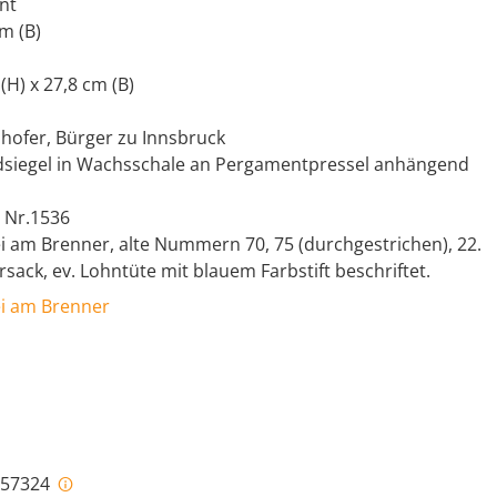
nt
cm (B)
 (H) x 27,8 cm (B)
phofer, Bürger zu Innsbruck
dsiegel in Wachsschale an Pergamentpressel anhängend
h Nr.1536
i am Brenner, alte Nummern 70, 75 (durchgestrichen), 22.
rsack, ev. Lohntüte mit blauem Farbstift beschriftet.
ei am Brenner
i-57324