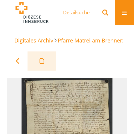
Detailsuche
Digitales Archiv
Pfarre Matrei am Brenner: Ur