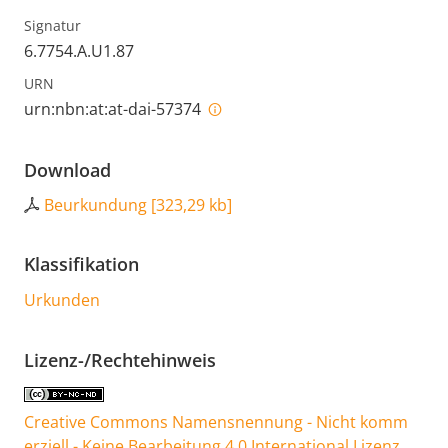
Signatur
6.7754.A.U1.87
URN
urn:nbn:at:at-dai-57374
Download
Beurkundung
[
323,29 kb
]
Klassifikation
Urkunden
Lizenz-/Rechtehinweis
Creative Commons Namensnennung - Nicht komm
erziell - Keine Bearbeitung 4.0 International Lizenz