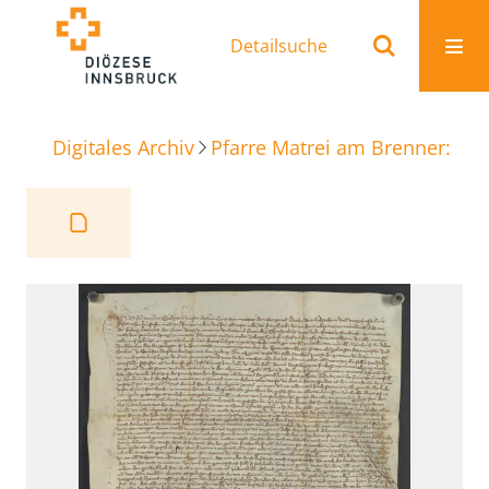
Detailsuche
Digitales Archiv
Pfarre Matrei am Brenner: Ur