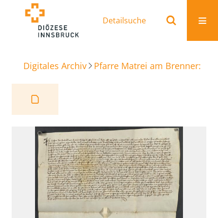
Detailsuche
Digitales Archiv
Pfarre Matrei am Brenner: Ur