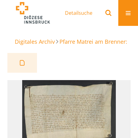
Detailsuche
Digitales Archiv
Pfarre Matrei am Brenner: Ur