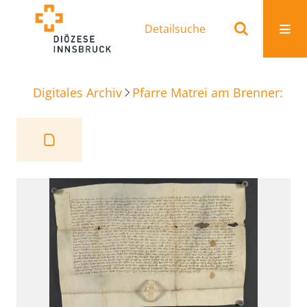
Detailsuche
Digitales Archiv
Pfarre Matrei am Brenner: Ur