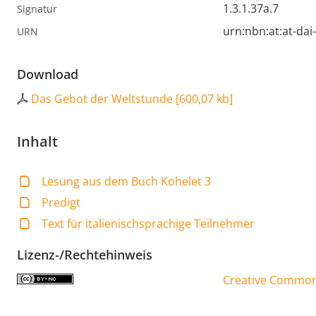
1.3.1.37a.7
Signatur
urn:nbn:at:at-da
URN
Download
Das Gebot der Weltstunde
[
600,07 kb
]
Inhalt
Lesung aus dem Buch Kohelet 3
Predigt
Text für italienischsprachige Teilnehmer
Lizenz-/Rechtehinweis
Creative Commons