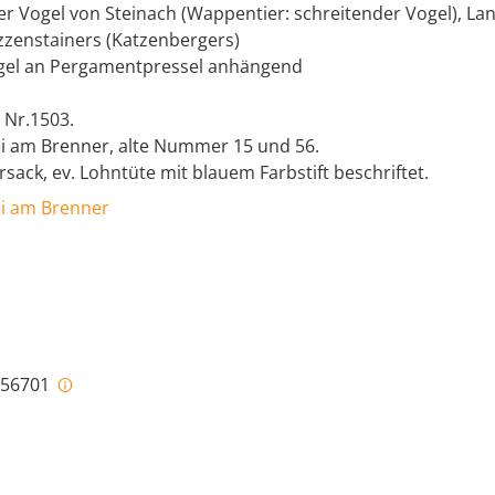
er Vogel von Steinach (Wappentier: schreitender Vogel), Lan
zzenstainers (Katzenbergers)
gel an Pergamentpressel anhängend
 Nr.1503.
ei am Brenner, alte Nummer 15 und 56.
rsack, ev. Lohntüte mit blauem Farbstift beschriftet.
ei am Brenner
i-56701