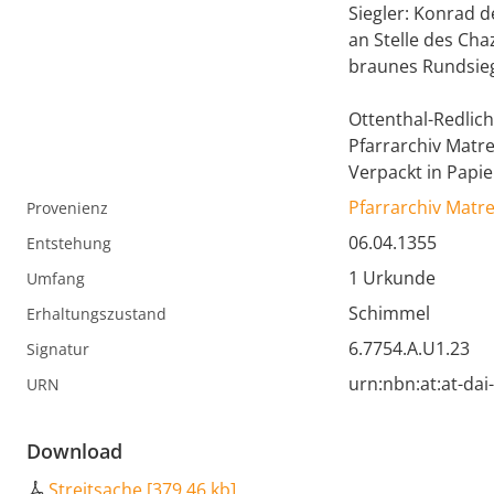
Siegler: Konrad d
an Stelle des Cha
braunes Rundsie
Ottenthal-Redlich
Pfarrarchiv Matr
Verpackt in Papie
Pfarrarchiv Matr
Provenienz
06.04.1355
Entstehung
1 Urkunde
Umfang
Schimmel
Erhaltungszustand
6.7754.A.U1.23
Signatur
urn:nbn:at:at-da
URN
Download
Streitsache
[
379,46 kb
]