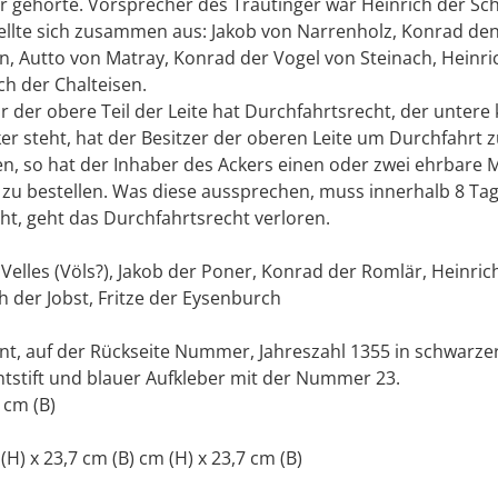
r gehörte. Vorsprecher des Trautinger war Heinrich der Sc
tellte sich zusammen aus: Jakob von Narrenholz, Konrad de
n, Autto von Matray, Konrad der Vogel von Steinach, Heinri
h der Chalteisen.
 der obere Teil der Leite hat Durchfahrtsrecht, der untere k
r steht, hat der Besitzer der oberen Leite um Durchfahrt zu
n, so hat der Inhaber des Ackers einen oder zwei ehrbare 
zu bestellen. Was diese aussprechen, muss innerhalb 8 Ta
ht, geht das Durchfahrtsrecht verloren.
 Velles (Völs?), Jakob der Poner, Konrad der Romlär, Heinric
 der Jobst, Fritze der Eysenburch
t, auf der Rückseite Nummer, Jahreszahl 1355 in schwarzer 
tstift und blauer Aufkleber mit der Nummer 23.
 cm (B)
 (H) x 23,7 cm (B) cm (H) x 23,7 cm (B)