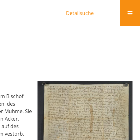
Detailsuche
om Bischof
en, des
rer Muhme. Sie
n Acker,
 auf des
m vestorb.