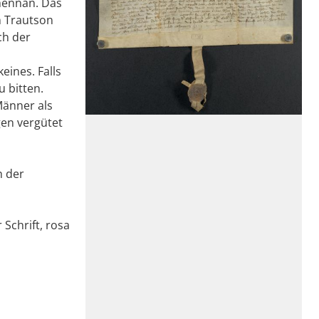
hennan. Das
n Trautson
ch der
eines. Falls
 bitten.
Männer als
gen vergütet
h der
Schrift, rosa