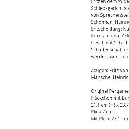
Fritzen dem Wide
Schiedsgericht s
von Sprechenstei
Schennan, Heinric
Entscheidung: Nur
Korn auf dem Acke
Geschieht Schade
Schadenschätzer 
werden, wenn nic
Zeugen: Fritz von
Mänsche, Heinrich
Original Pergamen
Häckchen mit Bun
21,1 cm (H) x 23,7
Plica 2 cm:
Mit Plica: 23,1 cm