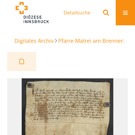
Detailsuche
Digitales Archiv
Pfarre Matrei am Brenner: Ur