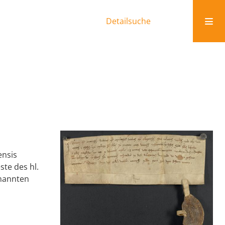
Detailsuche
ensis
ste des hl.
enannten