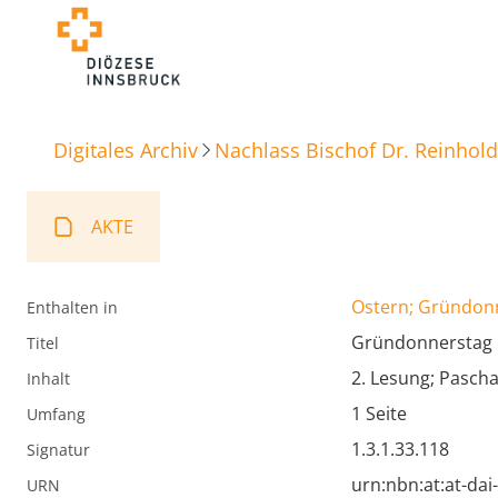
Digitales Archiv
Nachlass Bischof Dr. Reinhold
AKTE
Ostern; Gründon
Enthalten in
Gründonnerstag
Titel
2. Lesung; Pascha
Inhalt
1 Seite
Umfang
1.3.1.33.118
Signatur
urn:nbn:at:at-da
URN