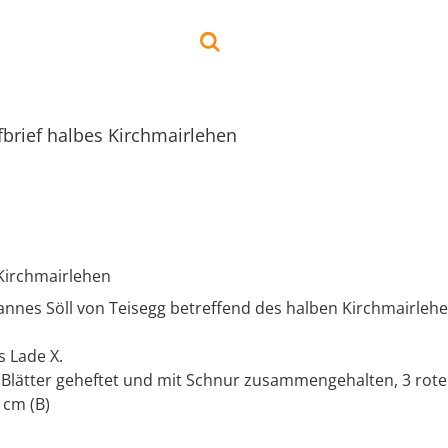
fbrief halbes Kirchmairlehen
 Kirchmairlehen
annes Söll von Teisegg betreffend des halben Kirchmairlehe
s Lade X.
6 Blätter geheftet und mit Schnur zusammengehalten, 3 rote
 cm (B)