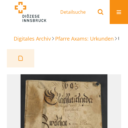
Detailsuche
Digitales Archiv
Pfarre Axams: Urkunden
Übergabevertrag Blasy Rieder Birgitz