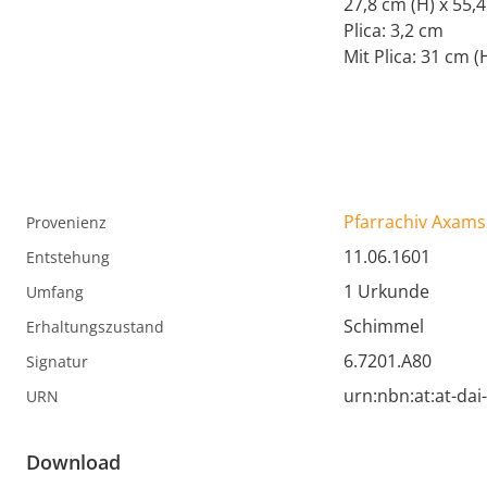
27,8 cm (H) x 55,4
Plica: 3,2 cm
Mit Plica: 31 cm (
Pfarrachiv Axams
Provenienz
11.06.1601
Entstehung
1 Urkunde
Umfang
Schimmel
Erhaltungszustand
6.7201.A80
Signatur
urn:nbn:at:at-da
URN
Download