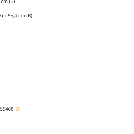
 cm (B)
H) x 55,4 cm (B)
i-55468