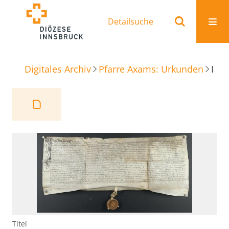
Detailsuche
Digitales Archiv
Pfarre Axams: Urkunden
Reversbrief Söllerbehausung Axams
Titel