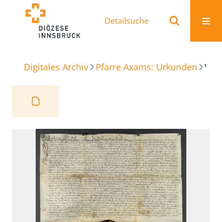
Detailsuche
Digitales Archiv
Pfarre Axams: Urkunden
Verkaufbrief Mannmahd in Omes zu Seestal