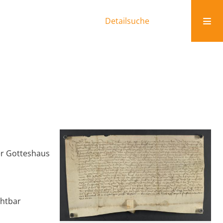
Detailsuche
er Gotteshaus
chtbar