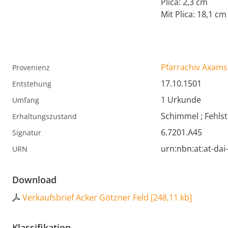
Plica: 2,3 cm
Mit Plica: 18,1 cm
Pfarrachiv Axams
Provenienz
17.10.1501
Entstehung
1 Urkunde
Umfang
Schimmel ; Fehlst
Erhaltungszustand
6.7201.A45
Signatur
urn:nbn:at:at-da
URN
Download
Verkaufsbrief Acker Götzner Feld
[
248,11 kb
]
Klassifikation