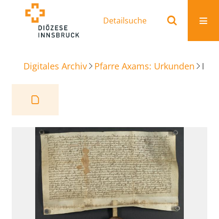
Detailsuche
Digitales Archiv
Pfarre Axams: Urkunden
Reversbrief Lehen zu Chemnat