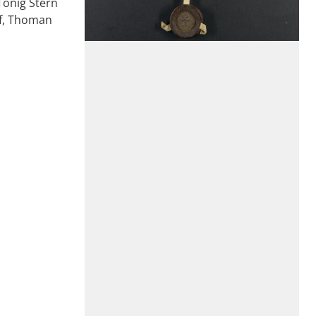
Tönig Stern
lf, Thoman