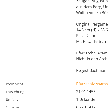
Zeugen: Augustin 
aus dem Perg, Ur
Wolf beide zu Bürg
Original Pergame
14,6 cm (H) x 28,6
Plica: 2 cm
Mit Plica: 16,6 cm
Pfarrarchiv Axams
Nicht in den Arch
Regest Bachmann
Pfarrachiv Axams
Provenienz
21.01.1455
Entstehung
1 Urkunde
Umfang
6.7201.A12
Signatur