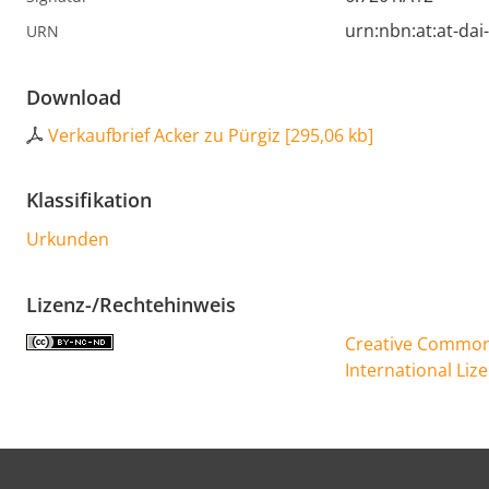
urn:nbn:at:at-da
URN
Download
Verkaufbrief Acker zu Pürgiz
[
295,06 kb
]
Klassifikation
Urkunden
Lizenz-/Rechtehinweis
Creative Commons
International Liz