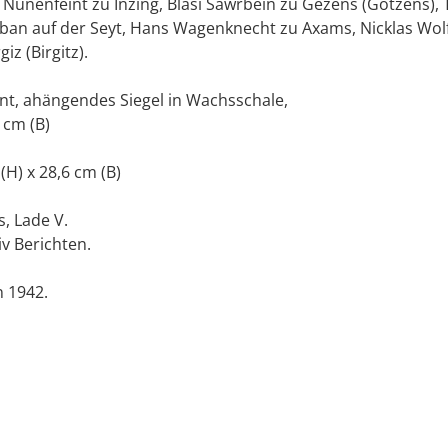
Nunenfeint zu Inzing, Blasi Sawrbein zu Gezens (Götzens), 
ban auf der Seyt, Hans Wagenknecht zu Axams, Nicklas Wo
iz (Birgitz).
nt, ahängendes Siegel in Wachsschale,
 cm (B)
 (H) x 28,6 cm (B)
, Lade V.
iv Berichten.
 1942.