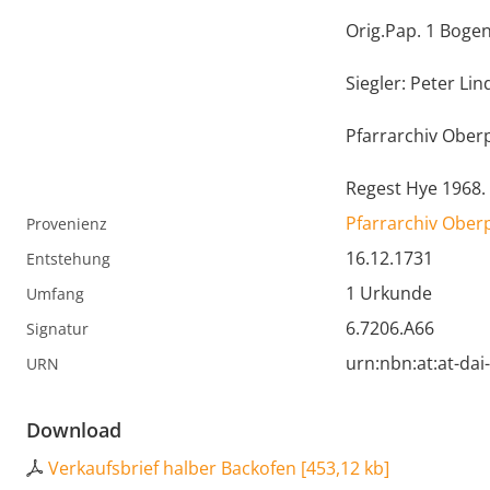
Orig.Pap. 1 Bogen
Siegler: Peter Li
Pfarrarchiv Obe
Regest Hye 1968.
Pfarrarchiv Ober
Provenienz
16.12.1731
Entstehung
1 Urkunde
Umfang
6.7206.A66
Signatur
urn:nbn:at:at-da
URN
Download
Verkaufsbrief halber Backofen
[
453,12 kb
]