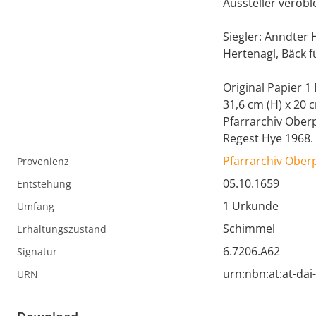
Aussteller veroble
Siegler: Anndter
Hertenagl, Bäck f
Original Papier 1
31,6 cm (H) x 20 
Pfarrarchiv Obe
Regest Hye 1968.
Pfarrarchiv Ober
Provenienz
05.10.1659
Entstehung
1 Urkunde
Umfang
Schimmel
Erhaltungszustand
6.7206.A62
Signatur
urn:nbn:at:at-da
URN