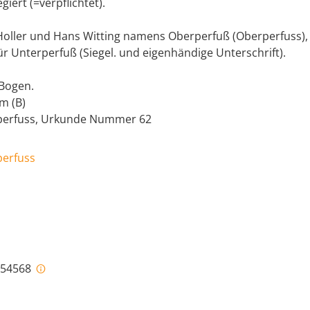
giert (=verpflichtet).
 Holler und Hans Witting namens Oberperfuß (Oberperfuss)
ür Unterperfuß (Siegel. und eigenhändige Unterschrift).
 Bogen.
cm (B)
rperfuss, Urkunde Nummer 62
perfuss
i-54568