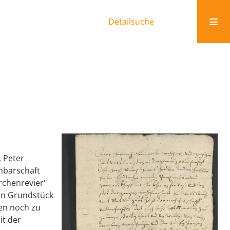
Detailsuche
, Peter
hbarschaft
rchenrevier"
ein Grundstück
en noch zu
it der