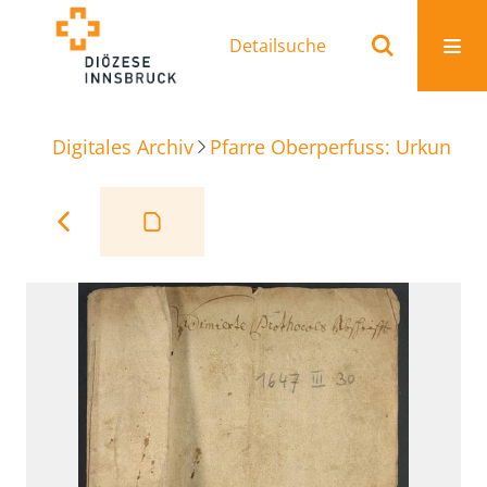
Detailsuche
Digitales Archiv
Pfarre Oberperfuss: Urkunden