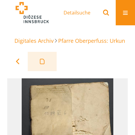
Detailsuche
Digitales Archiv
Pfarre Oberperfuss: Urkunden