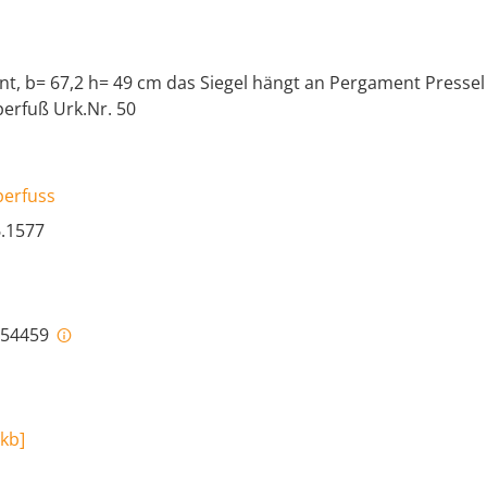
t, b= 67,2 h= 49 cm das Siegel hängt an Pergament Pressel
perfuß Urk.Nr. 50
perfuss
6.1577
i-54459
 kb
]