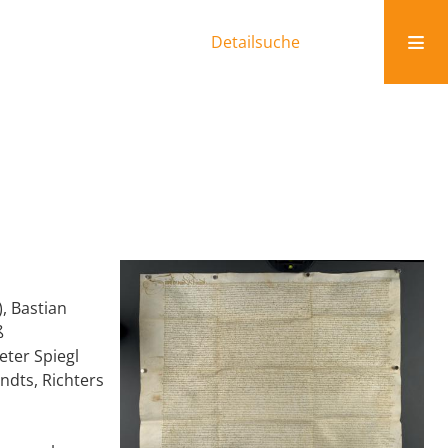
Detailsuche
, Bastian
ß
eter Spiegl
dts, Richters