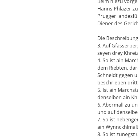
Beim hiezu vorg
Hanns Phlazer zu
Prugger landesfü
Diener des Geric
Die Beschreibung 
3. Auf Gfässerper
seyen drey Khrei
4. So ist ain Mar
dem Riebten, dara
Schneidt gegen u
beschrieben dritt
5. Ist ain March
denselben ain Kh
6. Abermall zu un
und auf denselbe
7. So ist nebeng
ain Wynnckhlmaß 
8. So ist zunegst