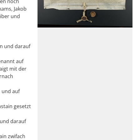
ten noch
xams, Jakob
eiber und
in und darauf
enannt auf
aigt mit der
ernach
n und auf
stain gesetzt
 und darauf
ain zwifach