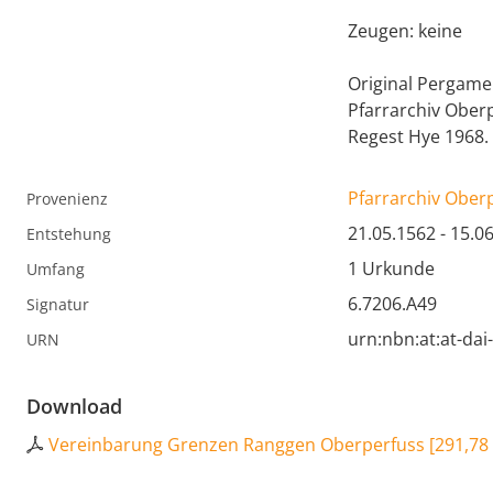
Zeugen: keine
Original Pergamen
Pfarrarchiv Ober
Regest Hye 1968.
Pfarrarchiv Ober
Provenienz
21.05.1562 - 15.0
Entstehung
1 Urkunde
Umfang
6.7206.A49
Signatur
urn:nbn:at:at-da
URN
Download
Vereinbarung Grenzen Ranggen Oberperfuss
[
291,78