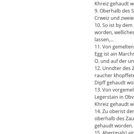
Khreiz gehaudt w
9. Oberhalb des 
Crweiz und zweie
10. So ist by dem
worden, welliche
lassen,...
11. Von gemelten
Egg ist ain March
O. und auf der un
12. Unndter des 
raucher khopffet
Dipff gehaudt wo
13. Von vorgemel
Legerstain in Ob
Khreiz gehaudt w
14. Zu oberist d
oberhalb des Zaun
gehaudt worden.
15. Aber(mals) a