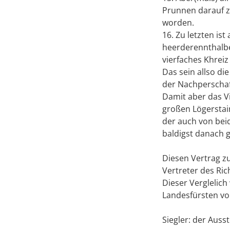
Prunnen darauf z
worden.
16. Zu letzten i
heerderennthalben
vierfaches Khrei
Das sein allso d
der Nachperschaf
Damit aber das V
großen Lögerstai
der auch von beid
baldigst danach 
Diesen Vertrag z
Vertreter des Ri
Dieser Verglelic
Landesfürsten von 
Siegler: der Ausst