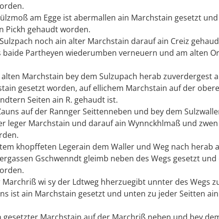
orden.
Sülzmoß am Egge ist abermallen ain Marchstain gesetzt und
n Pickh gehaudt worden.
 Sulzpach noch ain alter Marchstain darauf ain Creiz gehau
s baide Partheyen wiederumben verneuern und am alten Or
 alten Marchstain bey dem Sulzupach herab zuverdergest 
stain gesetzt worden, auf ellichem Marchstain auf der obere
ndtern Seiten ain R. gehaudt ist.
Zauns auf der Rannger Seittenneben und bey dem Sulzwaller 
er leger Marchstain und darauf ain Wynnckhlmaß und zwen
rden.
tem khopffeten Legerain dem Waller und Weg nach herab a
vergassen Gschwenndt gleimb neben des Wegs gesetzt und 
orden.
er Marchriß wi sy der Ldtweg hherzuegibt unnter des Wegs z
s ist ain Marchstain gesetzt und unten zu jeder Seitten ain
in gesetzter Marchstain auf der Marchriß neben und bey de