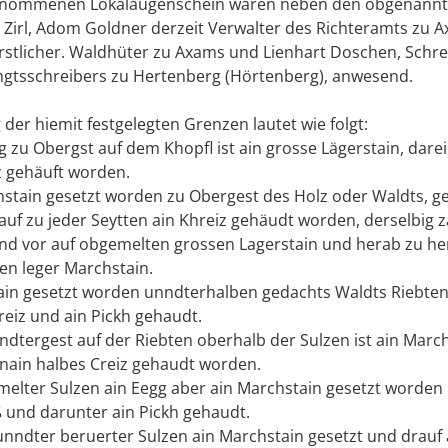
enommenen Lokalaugenschein waren neben den obgenann
 Zirl, Adom Goldner derzeit Verwalter des Richteramts zu A
rstlicher. Waldhüter zu Axams und Lienhart Doschen, Schr
hgtsschreibers zu Hertenberg (Hörtenberg), anwesend.
der hiemit festgelegten Grenzen lautet wie folgt:
g zu Obergst auf dem Khopfl ist ain grosse Lägerstain, dare
z gehäuft worden.
chstain gesetzt worden zu Obergest des Holz oder Waldts, g
uf zu jeder Seytten ain Khreiz gehäudt worden, derselbig z
nd vor auf obgemelten grossen Lagerstain und herab zu h
en leger Marchstain.
stain gesetzt worden unndterhalben gedachts Waldts Riebte
reiz und ain Pickh gehaudt.
ndtergest auf der Riebten oberhalb der Sulzen ist ain March
nain halbes Creiz gehaudt worden.
emelter Sulzen ain Eegg aber ain Marchstain gesetzt worden
und darunter ain Pickh gehaudt.
 unndter beruerter Sulzen ain Marchstain gesetzt und drauf 