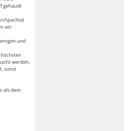
ff gehaudt
archpachtal
en ain
Ranngen und
m höchsten
macht werden,
t, sonst
rs als dem