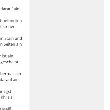
 darauf ain
dt befundten
t stehen
am Stain und
n Seiten ain
ist ain
 gescheibte
bermall ain
darauf ain
unegst
 Khreiz
m Maiß