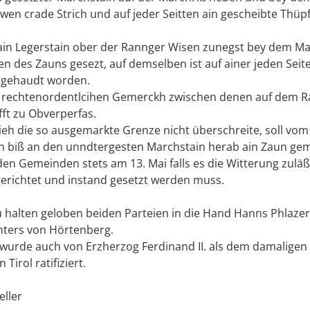
wen crade Strich und auf jeder Seitten ain gescheibte Thüp
st ain Legerstain ober der Rannger Wisen zunegst bey dem M
 des Zauns gesezt, auf demselben ist auf ainer jeden Seit
z gehaudt worden.
ie rechtenordentlcihen Gemerckh zwischen denen auf dem 
ft zu Obverperfas.
ieh die so ausgemarkte Grenze nicht überschreite, soll vo
n biß an den unndtergesten Marchstain herab ain Zaun ge
en Gemeinden stets am 13. Mai falls es die Witterung zuläß
gerichtet und instand gesetzt werden muss.
u halten geloben beiden Parteien in die Hand Hanns Phlaze
chters von Hörtenberg.
h wurde auch von Erzherzog Ferdinand II. als dem damaligen
Tirol ratifiziert.
eller