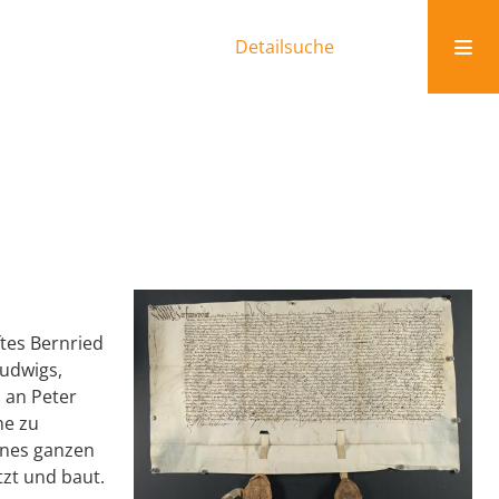
Detailsuche
tes Bernried
udwigs,
 an Peter
he zu
ines ganzen
zt und baut.