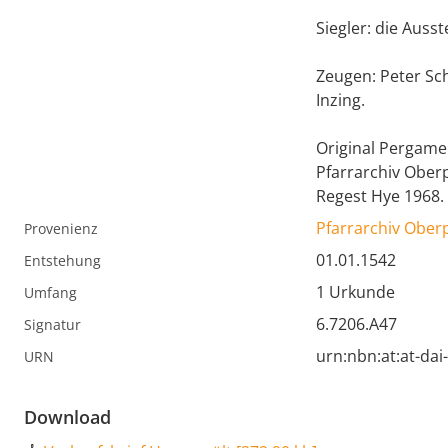
Siegler: die Ausst
Zeugen: Peter Sc
Inzing.
Original Pergame
Pfarrarchiv Obe
Regest Hye 1968.
Pfarrarchiv Ober
Provenienz
01.01.1542
Entstehung
1 Urkunde
Umfang
6.7206.A47
Signatur
urn:nbn:at:at-da
URN
Download