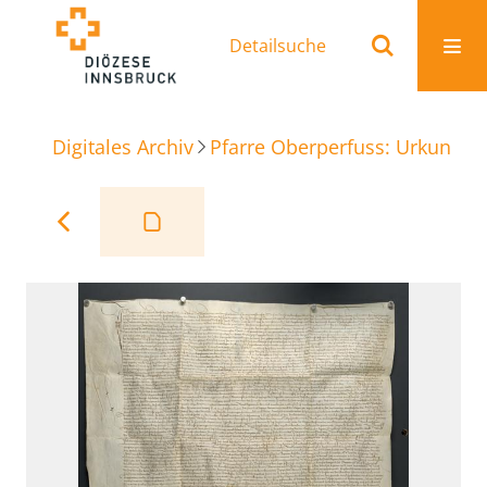
Detailsuche
Digitales Archiv
Pfarre Oberperfuss: Urkunden