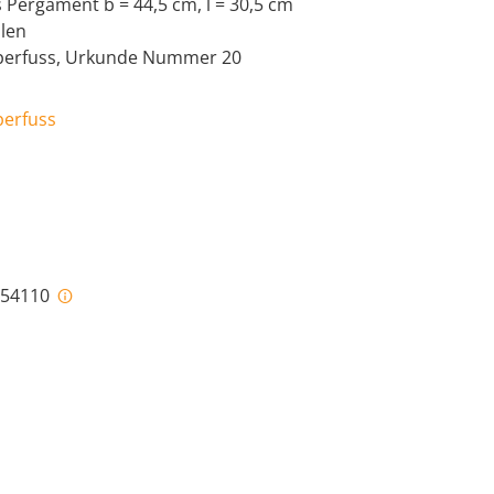
s Pergament b = 44,5 cm, l = 30,5 cm
llen
rperfuss, Urkunde Nummer 20
perfuss
i-54110