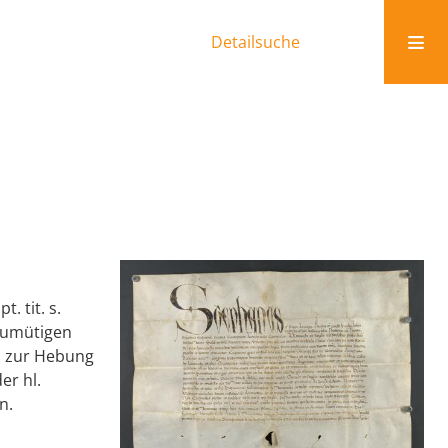
Detailsuche
. tit. s.
reumütigen
s zur Hebung
er hl.
n.