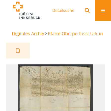
Detailsuche
Digitales Archiv
Pfarre Oberperfuss: Urkunden