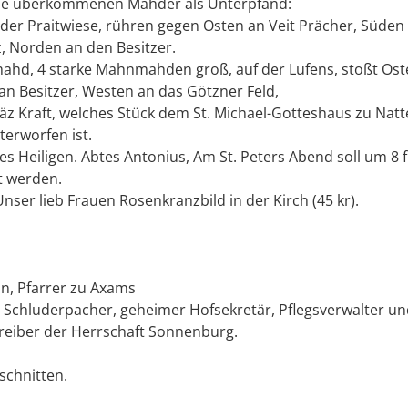
seine überkommenen Mähder als Unterpfand:
er Praitwiese, rühren gegen Osten an Veit Prächer, Süden
, Norden an den Besitzer.
mahd, 4 starke Mahnmahden groß, auf der Lufens, stoßt Ost
an Besitzer, Westen an das Götzner Feld,
z Kraft, welches Stück dem St. Michael-Gotteshaus zu Natt
erworfen ist.
es Heiligen. Abtes Antonius, Am St. Peters Abend soll um 8 f
t werden.
nser lieb Frauen Rosenkranzbild in der Kirch (45 kr).
an, Pfarrer zu Axams
l Schluderpacher, geheimer Hofsekretär, Pflegsverwalter u
reiber der Herrschaft Sonnenburg.
schnitten.