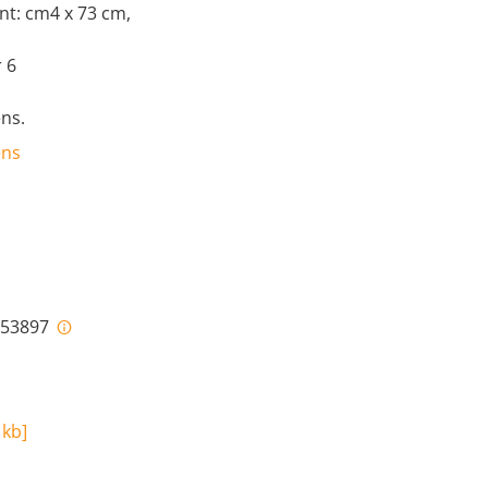
nt: cm4 x 73 cm,
 6
ns.
ens
i-53897
 kb
]