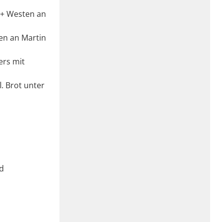
 + Westen an
en an Martin
ers mit
l. Brot unter
nd