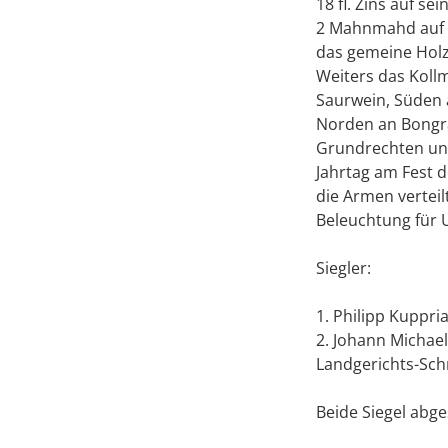
18 fl. Zins auf 
2 Mahnmahd auf d
das gemeine Holz
Weiters das Koll
Saurwein, Süden 
Norden an Bongrä
Grundrechten unt
Jahrtag am Fest d
die Armen verteil
Beleuchtung für U
Siegler:
1. Philipp Kuppri
2. Johann Michae
Landgerichts-Sch
Beide Siegel abge