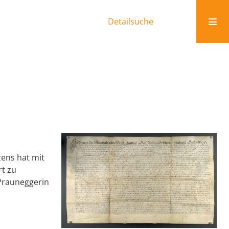
Detailsuche
zens hat mit
rt zu
 Prauneggerin