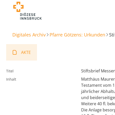
Digitales Archiv
Pfarre Götzens: Urkunden
St
AKTE
Stiftsbrief Messe
Titel
Matthäus Maurer,
Inhalt
Testament vom 15.
jährlicher Abhalt
und beiderseitige
Weitere 40 fl. be
Die Anlage besor