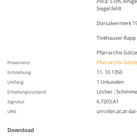
Plica: 5 cm, einig
Siegel fehlt
Dorsalvermerk 19
Tinkhauser-Rapp 
Pfarrarchiv Götze
Pfarrarchiv Götz
Provenienz
11. 10.1350
Entstehung
1 Urkunden
Umfang
Löcher ; Schimmel
Erhaltungszustand
6.7203.A1
Signatur
urn:nbn:at:at-da
URN
Download