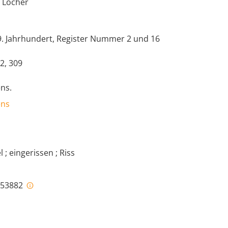
e Löcher
. Jahrhundert, Register Nummer 2 und 16
2, 309
ns.
ens
 ; eingerissen ; Riss
i-53882