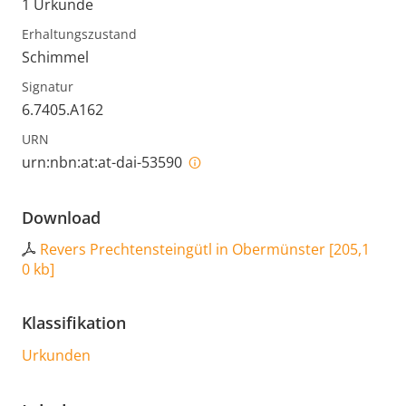
1 Urkunde
Erhaltungszustand
Schimmel
Signatur
6.7405.A162
URN
urn:nbn:at:at-dai-53590
Download
Revers Prechtensteingütl in Obermünster
[
205,1
0 kb
]
Klassifikation
Urkunden