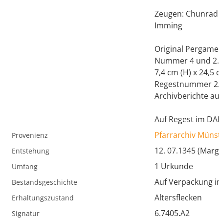
Zeugen: Chunrad 
Imming
Original Pergame
Nummer 4 und 2.
7,4 cm (H) x 24,5 
Regestnummer 2
Archivberichte aus
Auf Regest im DAI
Pfarrarchiv Müns
Provenienz
12. 07.1345 (Mar
Entstehung
1 Urkunde
Umfang
Auf Verpackung i
Bestandsgeschichte
Altersflecken
Erhaltungszustand
6.7405.A2
Signatur