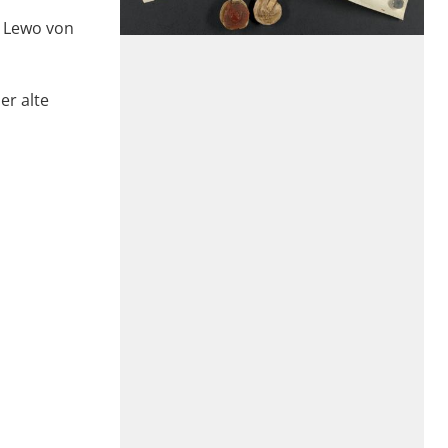
, Lewo von
er alte