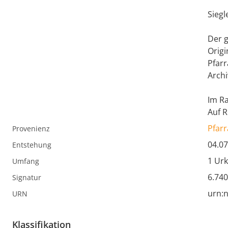
Siegl
Der g
Origi
Pfar
Archi
Im Ra
Auf R
Pfarr
Provenienz
04.07
Entstehung
1 Ur
Umfang
6.740
Signatur
urn:n
URN
Klassifikation