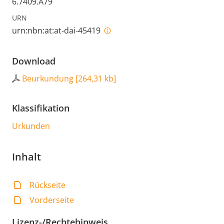
6.7409.A79
URN
urn:nbn:at:at-dai-45419
Download
Beurkundung
[
264,31 kb
]
Klassifikation
Urkunden
Inhalt
Rückseite
Vorderseite
Lizenz-/Rechtehinweis