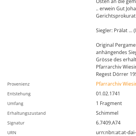
Osten an die gem
.. erwein Gut Joh
Gerichtsprokurat
Siegler: Prälat ..
Original Pergame
anhängendes Siege
Grösse des erhal
Pfarrarchiv Wie
Regest Dörrer 19
Pfarrarchiv Wiesi
Provenienz
01.02.1741
Entstehung
1 Fragment
Umfang
Schimmel
Erhaltungszustand
6.7409.A74
Signatur
urn:nbn:at:at-da
URN