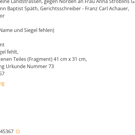
eine Landstrassen, gegen Norden an Frau Anna Stroblins G
ann Baptist Späth, Gerichtsschreiber - Franz Carl Achauer,
or
. (Name und Siegel fehlen)
nt
l fehlt,
tenen Teiles (Fragment) 41 cm x 31 cm,
sing Urkunde Nummer 73
57
ng
i-45367