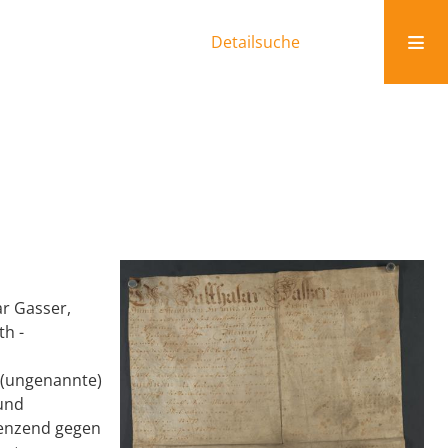
Detailsuche
ar Gasser,
th -
 (ungenannte)
 und
renzend gegen