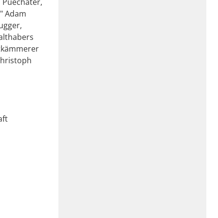
n Puechater,
ft" Adam
ugger,
althabers
adtkämmerer
Christoph
aft