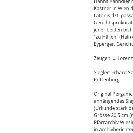
Hanns Kanndler h
Kastner in Wien d
Latonis dzt. pas
Gerichtsprokurat
jener beiden bis
"zu Hällen" (Hall
Eyperger, Gerich
Zeugen: ....Loren
Siegler: Erhard 
Rottenburg
Original Pergame
anhängendes Sie
(Urkunde stark be
Grösse 20,5 cm (m
Pfarrarchiv Wie
in Archivberichten