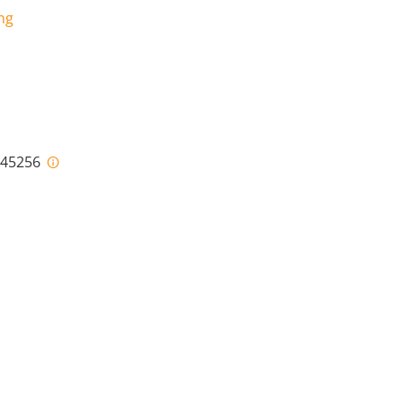
ng
i-45256