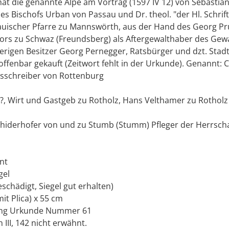
at die genannte Alpe am Vortrag (1597 IV 12) von Sebastia
es Bischofs Urban von Passau und Dr. theol. "der Hl. Schri
sauischer Pfarre zu Mannswörth, aus der Hand des Georg Pr
ors zu Schwaz (Freundsberg) als Aftergewalthaber des Gew
herigen Besitzer Georg Pernegger, Ratsbürger und dzt. St
) offenbar gekauft (Zeitwort fehlt in der Urkunde). Genannt: 
tsschreiber von Rottenburg
z?, Wirt und Gastgeb zu Rotholz, Hans Velthamer zu Rotholz
Schiderhofer von und zu Stumb (Stumm) Pfleger der Herrsch
nt
gel
schädigt, Siegel gut erhalten)
it Plica) x 55 cm
sing Urkunde Nummer 61
 III, 142 nicht erwähnt.