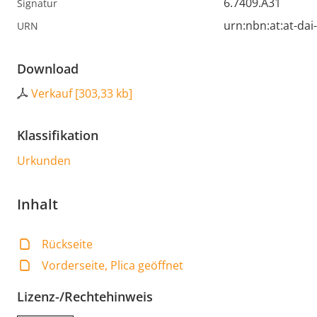
6.7409.A31
Signatur
urn:nbn:at:at-da
URN
Download
Verkauf
[
303,33 kb
]
Klassifikation
Urkunden
Inhalt
Rückseite
Vorderseite, Plica geöffnet
Lizenz-/Rechtehinweis