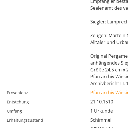
Empfang er bestät
Seelenamt des v
Siegler: Lamprech
Zeugen: Martein 
Alltaler und Urba
Original Pergame
anhängendes Siege
Größe 24,5 cm x 
Pfarrarchiv Wies
Archivbericht III, 
Pfarrarchiv Wiesi
Provenienz
21.10.1510
Entstehung
1 Urkunde
Umfang
Schimmel
Erhaltungszustand