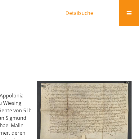
Detailsuche
 Appolonia
u Wiesing
Rente von 5 lb
 an Sigmund
hael Malln
rner, deren