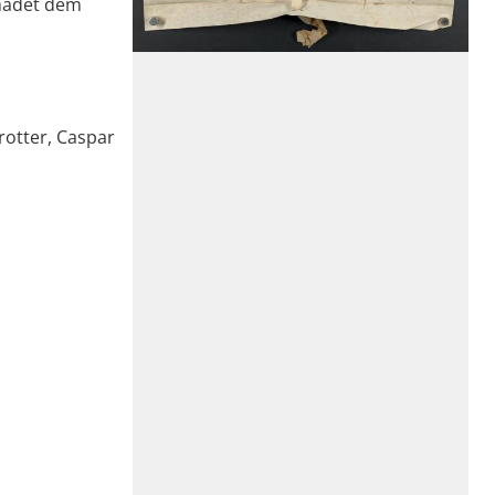
chadet dem
rotter, Caspar