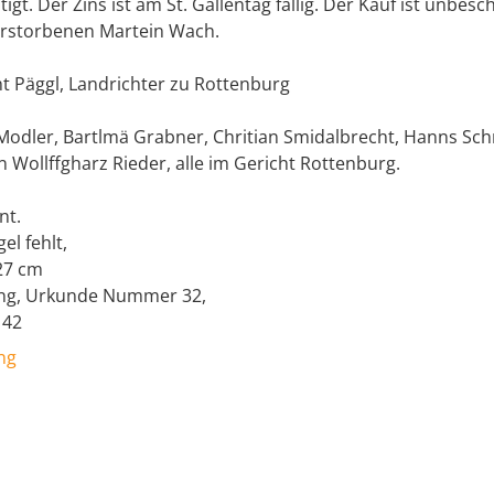
igt. Der Zins ist am St. Gallentag fällig. Der Kauf ist unbes
erstorbenen Martein Wach.
t Päggl, Landrichter zu Rottenburg
Modler, Bartlmä Grabner, Chritian Smidalbrecht, Hanns Sch
n Wollffgharz Rieder, alle im Gericht Rottenburg.
nt.
l fehlt,
27 cm
ing, Urkunde Nummer 32,
142
ng