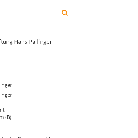
iftung Hans Pallinger
linger
linger
nt
cm (B)