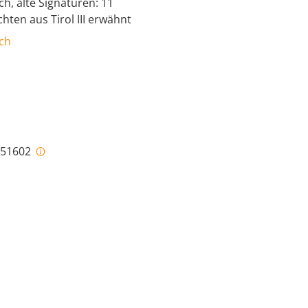
ch, alte Signaturen: 11
chten aus Tirol III erwähnt
ach
i-51602