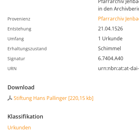
Pfarrarchiv Jenba
in den Archivberi
Pfarrarchiv Jenb
Provenienz
21.04.1526
Entstehung
1 Urkunde
Umfang
Schimmel
Erhaltungszustand
6.7404.A40
Signatur
urn:nbn:at:at-da
URN
Download
Stiftung Hans Pallinger
[
220,15 kb
]
Klassifikation
Urkunden