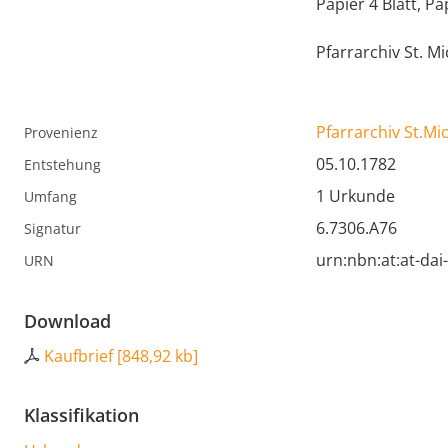
Papier 4 Blatt, Pa
Pfarrarchiv St. 
Pfarrarchiv St.M
Provenienz
05.10.1782
Entstehung
1 Urkunde
Umfang
6.7306.A76
Signatur
urn:nbn:at:at-da
URN
Download
Kaufbrief
[
848,92 kb
]
Klassifikation