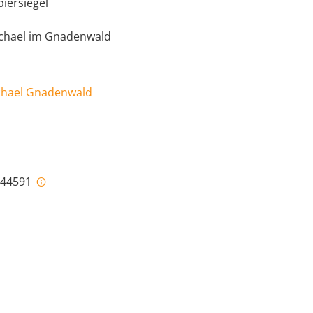
piersiegel
Michael im Gnadenwald
ichael Gnadenwald
i-44591