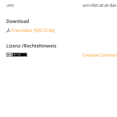
urn:nbn:at:at-da
URN
Download
Franziskus
[
509,72 kb
]
Lizenz-/Rechtehinweis
Creative Commons