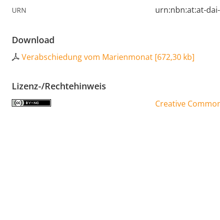
urn:nbn:at:at-da
URN
Download
Verabschiedung vom Marienmonat
[
672,30 kb
]
Lizenz-/Rechtehinweis
Creative Commons