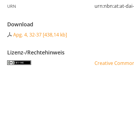
urn:nbn:at:at-da
URN
Download
Apg. 4, 32-37
[
438,14 kb
]
Lizenz-/Rechtehinweis
Creative Commons