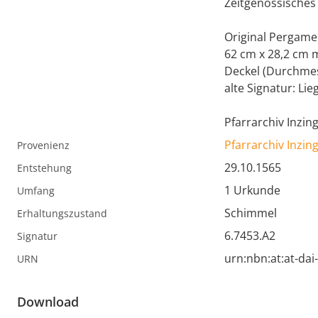
Zeitgenössisches
Original Pergame
62 cm x 28,2 cm m
Deckel (Durchmes
alte Signatur: Li
Pfarrarchiv Inzing
Pfarrarchiv Inzin
Provenienz
29.10.1565
Entstehung
1 Urkunde
Umfang
Schimmel
Erhaltungszustand
6.7453.A2
Signatur
urn:nbn:at:at-da
URN
Download