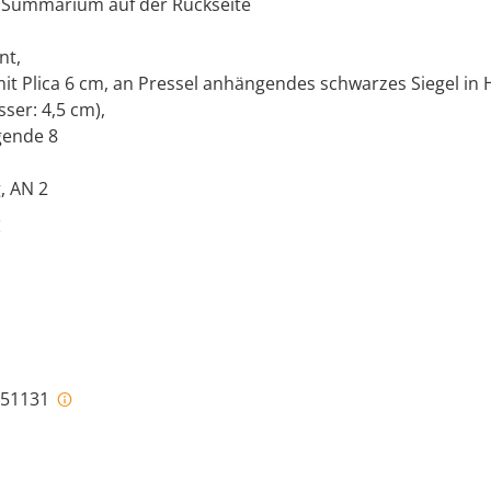
 Summarium auf der Rückseite
nt,
it Plica 6 cm, an Pressel anhängendes schwarzes Siegel in 
ser: 4,5 cm),
egende 8
, AN 2
g
i-51131