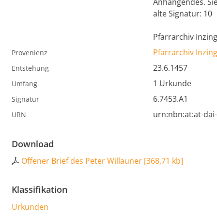
Anhängendes. Sie
alte Signatur: 10
Pfarrarchiv Inzing
Pfarrarchiv Inzin
Provenienz
23.6.1457
Entstehung
1 Urkunde
Umfang
6.7453.A1
Signatur
urn:nbn:at:at-da
URN
Download
Offener Brief des Peter Willauner
[
368,71 kb
]
Klassifikation
Urkunden