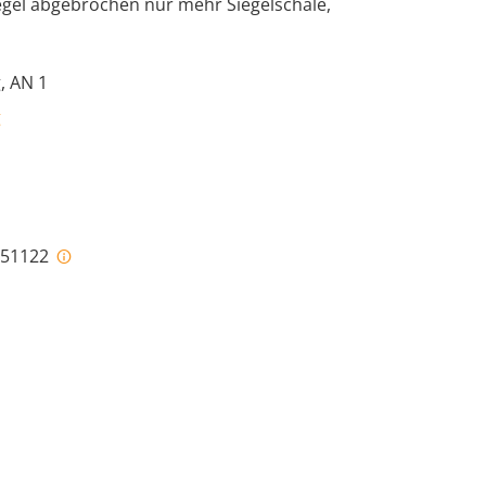
gel abgebrochen nur mehr Siegelschale,
, AN 1
g
i-51122