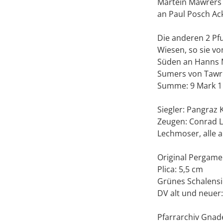
Martein Mawrers
an Paul Posch Ac
Die anderen 2 Pfu
Wiesen, so sie v
Süden an Hanns M
Sumers von Tawr 
Summe: 9 Mark 1
Siegler: Pangraz 
Zeugen: Conrad L
Lechmoser, alle 
Original Pergamen
Plica: 5,5 cm
Grünes Schalensi
DV alt und neuer:
Pfarrarchiv Gnad