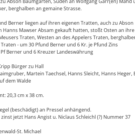
 zu Abson Baumgarten, Süden an Wolfgang Gärr(en) Mahd
ker, berghalben an gemaine Strasse.
nd Berner liegen auf ihren eigenen Tratten, auch zu Abson 
on Hanns Mawser Absam gekauft hatten, stoßt Osten an ihre
eusers Traten, Westen an des Appelers Traten, berghalbe
Traten - um 30 Pfund Berner und 6 Kr. je Pfund Zins
 Pf Berner und 6 Kreuzer Landeswährung
Kripp Bürger zu Hall
aimgruber, Martein Taechsel, Hanns Sleicht, Hanns Heger, 
auf dem Walde
t: 20,3 cm x 38 cm.
egel (beschädigt) an Pressel anhängend.
 zinst jetzt Hans Angist u. Niclaus Schleichl (?) Nummer 37
enwald-St. Michael