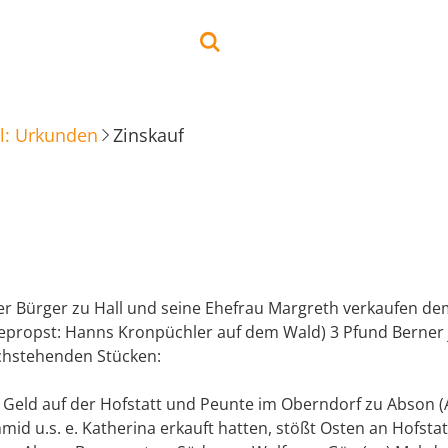
l: Urkunden
Zinskauf
er Bürger zu Hall und seine Ehefrau Margreth verkaufen d
chepropst: Hanns Kronpüchler auf dem Wald) 3 Pfund Berner 
achstehenden Stücken:
r Geld auf der Hofstatt und Peunte im Oberndorf zu Abson (
id u.s. e. Katherina erkauft hatten, stößt Osten an Hofsta