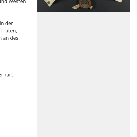
 und Westen
in der
 Traten,
n an des
Erhart