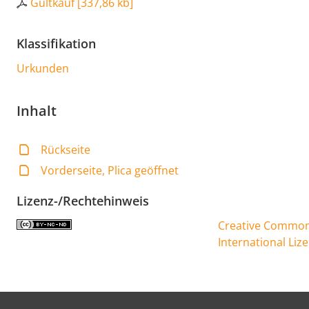
Gültkauf
[
337,86 kb
]
Klassifikation
Urkunden
Inhalt
Rückseite
Vorderseite, Plica geöffnet
Lizenz-/Rechtehinweis
Creative Commons
International Liz