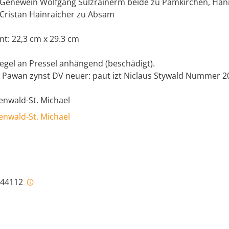
Genewein Wolfgang Sulzrainerm beide zu Pämkirchen, Han
 Cristan Hainraicher zu Absam
t: 22,3 cm x 29.3 cm
egel an Pressel anhängend (beschädigt).
ns Pawan zynst DV neuer: paut izt Niclaus Stywald Nummer 2
enwald-St. Michael
enwald-St. Michael
i-44112