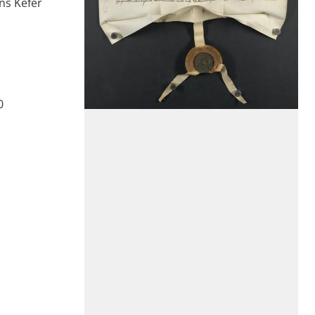
ns Kefer
0