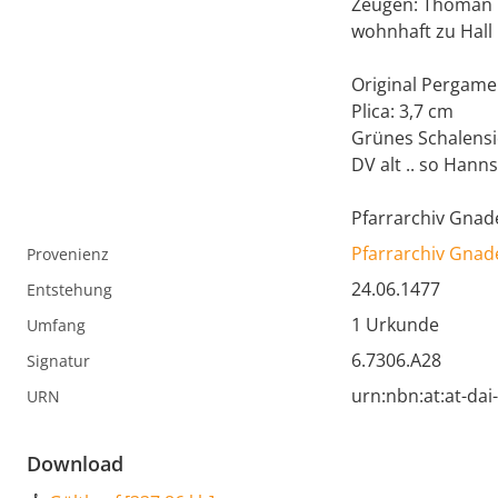
Zeugen: Thoman 
wohnhaft zu Hall
Original Pergamen
Plica: 3,7 cm
Grünes Schalensi
DV alt .. so Han
Pfarrarchiv Gnad
Pfarrarchiv Gnad
Provenienz
24.06.1477
Entstehung
1 Urkunde
Umfang
6.7306.A28
Signatur
urn:nbn:at:at-da
URN
Download