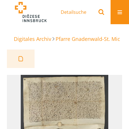
Detailsuche
Digitales Archiv
Pfarre Gnadenwald-St. Michae